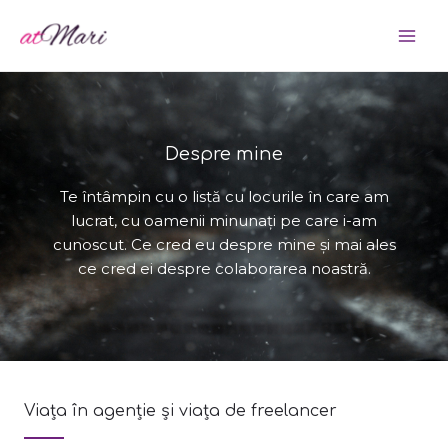
Skip
MA
to
ME
content
Despre mine
Te întâmpin cu o listă cu locurile în care am
lucrat, cu oamenii minunați pe care i-am
cunoscut. Ce cred eu despre mine și mai ales
ce cred ei despre colaborarea noastră.
Viața în agenție și viața de freelancer