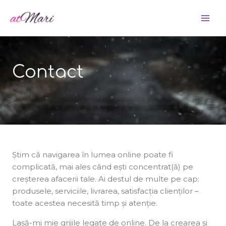
Skip
MA
to
ME
content
Contact
Știm că navigarea în lumea online poate fi
complicată, mai ales când ești concentrat(ă) pe
creșterea afacerii tale. Ai destul de multe pe cap:
produsele, serviciile, livrarea, satisfacția clienților –
toate acestea necesită timp și atenție.
Lasă-mi mie grijile legate de online. De la crearea și