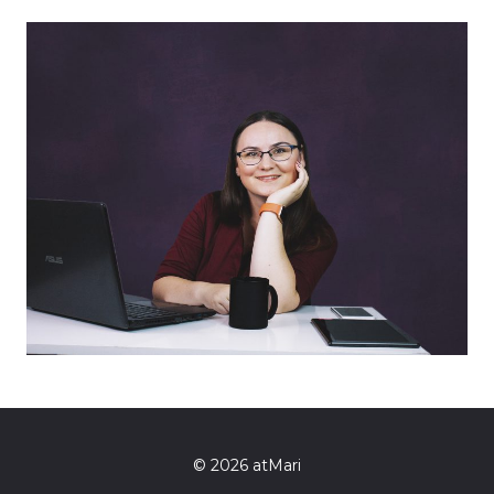
o
o
k
© 2026 atMari