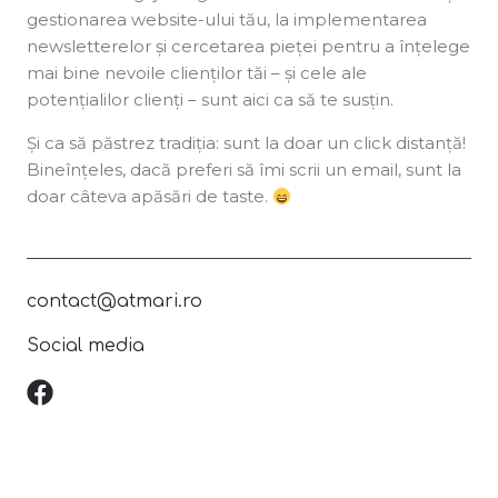
gestionarea website-ului tău, la implementarea
newsletterelor și cercetarea pieței pentru a înțelege
mai bine nevoile clienților tăi – și cele ale
potențialilor clienți – sunt aici ca să te susțin.
Și ca să păstrez tradiția: sunt la doar un click distanță!
Bineînțeles, dacă preferi să îmi scrii un email, sunt la
doar câteva apăsări de taste.
contact@atmari.ro
Social media
F
a
c
e
b